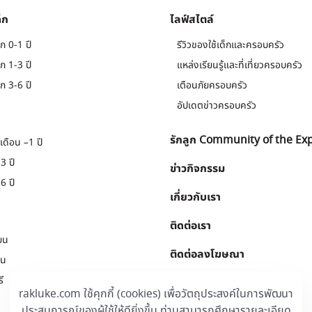
็ก
ไลฟ์สไตล์
ก 0-1 ปี
รีวิวของใช้เด็กและครอบครัว
ก 1-3 ปี
แหล่งเรียนรู้และที่เที่ยวครอบครัว
ก 3-6 ปี
เตือนภัยครอบครัว
อัปเดตข่าวครอบครัว
รักลูก Community of the Ex
เดือน –1 ปี
3 ปี
ข่าวกิจกรรม
6 ปี
เกี่ยวกับเรา
ติดต่อเรา
ยน
ติดต่อลงโฆษณา
ยน
ี
Download
.
rakluke.com ใช้คุกกี้ (cookies) เพื่อวัตถุประสงค์ในการพัฒนา
ประสบการณ์ของผู้ใช้ให้ดียิ่งขึ้น ท่านสามารถศึกษารายละเอียด