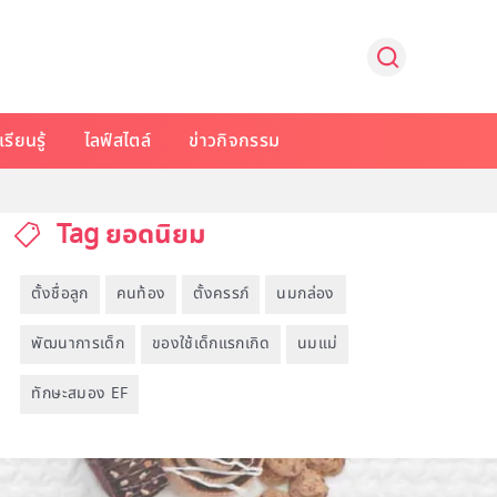
รียนรู้
ไลฟ์สไตล์
ข่าวกิจกรรม
Tag ยอดนิยม
ตั้งชื่อลูก
คนท้อง
ตั้งครรภ์
นมกล่อง
พัฒนาการเด็ก
ของใช้เด็กแรกเกิด
นมแม่
ทักษะสมอง EF