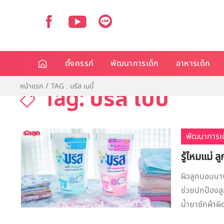
ตั้งครรภ์
พัฒนาการเด็ก
อาหารเด็ก
หน้าแรก
TAG : บรีส เบบี้
Tag: บรีส เบบี้
พัฒนาการเด
รู้ไหมแม่ ล
ผิวลูกบอบบาง
ช่วยปกป้องลูก
น้ำยาซักผ้าผ