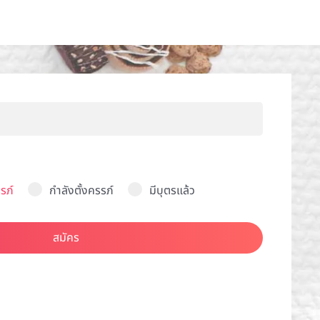
รภ์
กำลังตั้งครรภ์
มีบุตรแล้ว
สมัคร