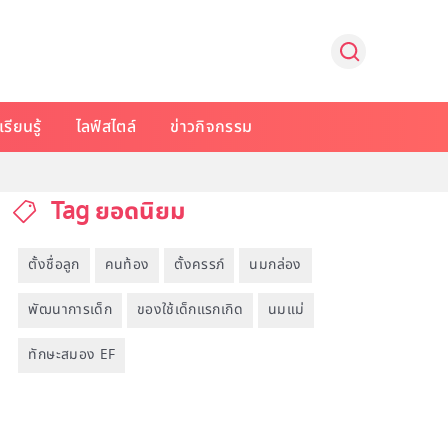
รียนรู้
ไลฟ์สไตล์
ข่าวกิจกรรม
Tag ยอดนิยม
ตั้งชื่อลูก
คนท้อง
ตั้งครรภ์
นมกล่อง
พัฒนาการเด็ก
ของใช้เด็กแรกเกิด
นมแม่
ทักษะสมอง EF