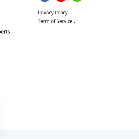
Privacy Policy
.
..
Term of Service
.
perts