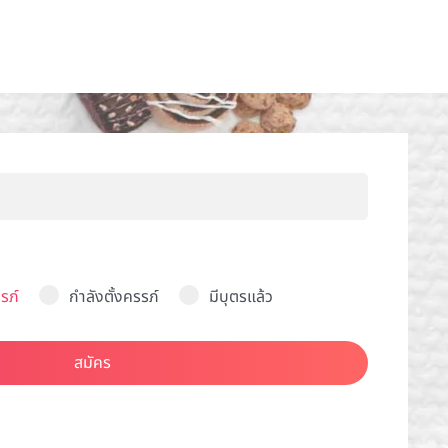
รภ์
กำลังตั้งครรภ์
มีบุตรแล้ว
สมัคร