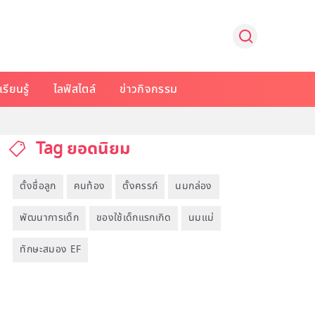
รียนรู้
ไลฟ์สไตล์
ข่าวกิจกรรม
Tag ยอดนิยม
ตั้งชื่อลูก
คนท้อง
ตั้งครรภ์
นมกล่อง
พัฒนาการเด็ก
ของใช้เด็กแรกเกิด
นมแม่
ทักษะสมอง EF