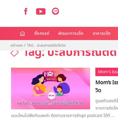
ตั้งครรภ์
พัฒนาการเด็ก
อาหารเด็ก
หน้าแรก
TAG : ปะสบการณ์ติดโควิด
Tag: ปะสบการณ์ติด
Mom's Iss
Mom’s Iss
วิด
ดูแลตัวเองดี
จากการติดโควิ
แบบไหนไปฟังกันเลยค่ะ ติดตามรายการรักลูก podcast ได้ที ...