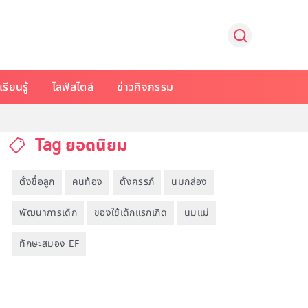
รียนรู้
ไลฟ์สไตล์
ข่าวกิจกรรม
Tag ยอดนิยม
ตั้งชื่อลูก
คนท้อง
ตั้งครรภ์
นมกล่อง
พัฒนาการเด็ก
ของใช้เด็กแรกเกิด
นมแม่
ทักษะสมอง EF