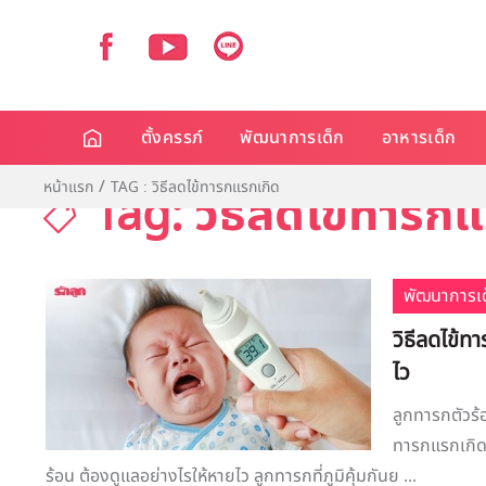
ตั้งครรภ์
พัฒนาการเด็ก
อาหารเด็ก
หน้าแรก
TAG : วิธีลดไข้ทารกแรกเกิด
Tag: วิธีลดไข้ทารก
พัฒนาการเด
วิธีลดไข้ท
ไว
ลูกทารกตัวร้อ
ทารกแรกเกิดอ
ร้อน ต้องดูแลอย่างไรให้หายไว ลูกทารกที่ภูมิคุ้มกันย ...