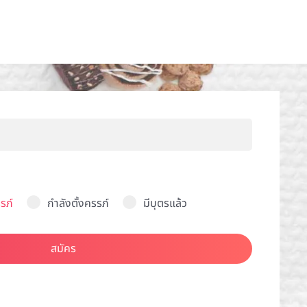
รภ์
กำลังตั้งครรภ์
มีบุตรแล้ว
สมัคร