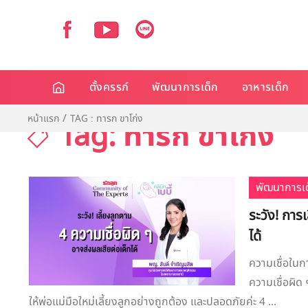
ตั้งครรภ์
พัฒนาการเด็ก
อาหารเด็ก
หน้าแรก
TAG : ทารก ขาโก่ง
Tag: ทารก ขาโก่ง
พัฒนาการเด
ระวัง! การ
ได้
ความเชื่อในก
ความเชื่อผิด
ให้พ่อแม่มือใหม่เลี้ยงลูกอย่างถูกต้อง และปลอดภัยค่ะ 4 ...