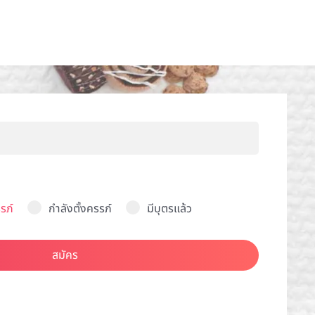
รภ์
กำลังตั้งครรภ์
มีบุตรแล้ว
สมัคร