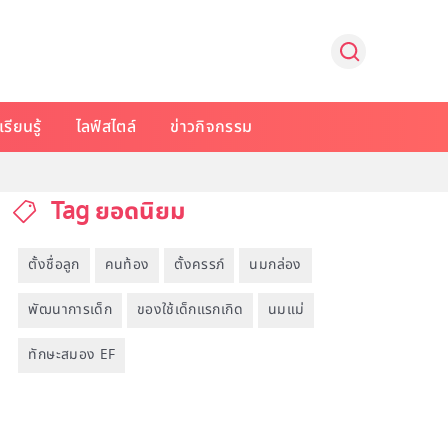
รียนรู้
ไลฟ์สไตล์
ข่าวกิจกรรม
Tag ยอดนิยม
ตั้งชื่อลูก
คนท้อง
ตั้งครรภ์
นมกล่อง
พัฒนาการเด็ก
ของใช้เด็กแรกเกิด
นมแม่
ทักษะสมอง EF