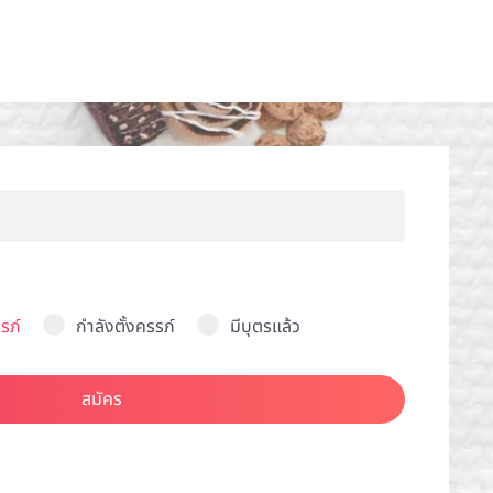
รภ์
กำลังตั้งครรภ์
มีบุตรแล้ว
สมัคร