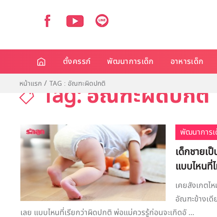
ตั้งครรภ์
พัฒนาการเด็ก
อาหารเด็ก
หน้าแรก
TAG : อัณฑะผิดปกติ
Tag: อัณฑะผิดปกติ
พัฒนาการเด
เด็กชายเป็
แบบไหนที่ไ
เคยสังเกตไหม
อัณฑะข้างเดีย
เลย แบบไหนที่เรียกว่าผิดปกติ พ่อแม่ควรรู้ก่อนจะเกิดอั ...