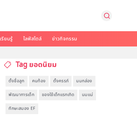
รียนรู้
ไลฟ์สไตล์
ข่าวกิจกรรม
Tag ยอดนิยม
ตั้งชื่อลูก
คนท้อง
ตั้งครรภ์
นมกล่อง
พัฒนาการเด็ก
ของใช้เด็กแรกเกิด
นมแม่
ทักษะสมอง EF