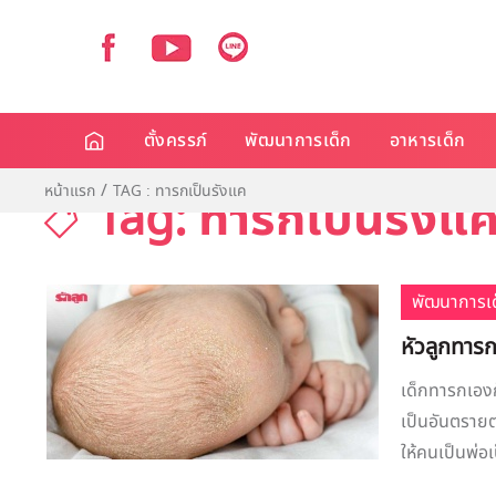
ตั้งครรภ์
พัฒนาการเด็ก
อาหารเด็ก
หน้าแรก
TAG : ทารกเป็นรังแค
Tag: ทารกเป็นรังแ
พัฒนาการเด
หัวลูกทารก
เด็กทารกเองก
เป็นอันตรายต
ให้คนเป็นพ่อเ