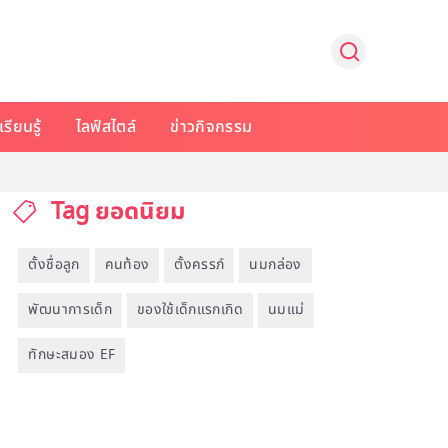
รียนรู้
ไลฟ์สไตล์
ข่าวกิจกรรม
Tag ยอดนิยม
ตั้งชื่อลูก
คนท้อง
ตั้งครรภ์
นมกล่อง
พัฒนาการเด็ก
ของใช้เด็กแรกเกิด
นมแม่
ทักษะสมอง EF