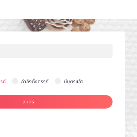
รภ์
กำลังตั้งครรภ์
มีบุตรแล้ว
สมัคร