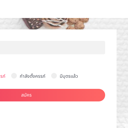
รภ์
กำลังตั้งครรภ์
มีบุตรแล้ว
สมัคร