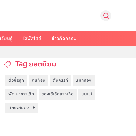
รียนรู้
ไลฟ์สไตล์
ข่าวกิจกรรม
Tag ยอดนิยม
ตั้งชื่อลูก
คนท้อง
ตั้งครรภ์
นมกล่อง
พัฒนาการเด็ก
ของใช้เด็กแรกเกิด
นมแม่
ทักษะสมอง EF