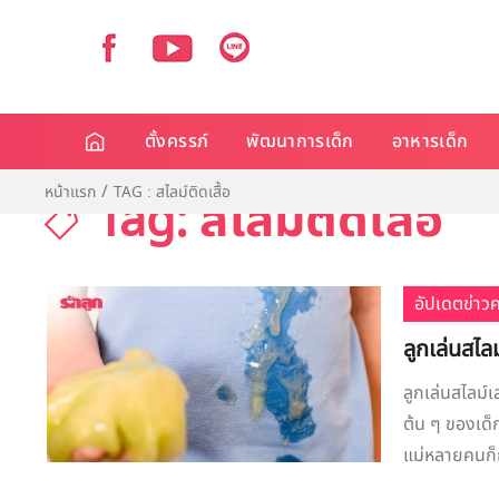
ตั้งครรภ์
พัฒนาการเด็ก
อาหารเด็ก
หน้าแรก
TAG : สไลม์ติดเสื้อ
Tag: สไลม์ติดเสื้อ
อัปเดตข่าว
ลูกเล่นสไลม
ลูกเล่นสไลม์เ
ต้น ๆ ของเด็ก
แม่หลายคนก็ถึ