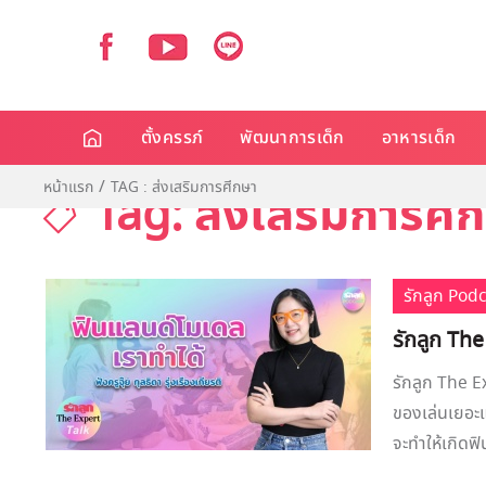
ตั้งครรภ์
พัฒนาการเด็ก
อาหารเด็ก
หน้าแรก
TAG : ส่งเสริมการศีกษา
Tag: ส่งเสริมการศี
รักลูก Pod
รักลูก The
รักลูก The E
ของเล่นเยอะแ
จะทำให้เกิดฟิ