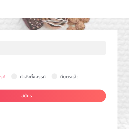
รภ์
กำลังตั้งครรภ์
มีบุตรแล้ว
สมัคร