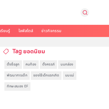
รียนรู้
ไลฟ์สไตล์
ข่าวกิจกรรม
Tag ยอดนิยม
ตั้งชื่อลูก
คนท้อง
ตั้งครรภ์
นมกล่อง
พัฒนาการเด็ก
ของใช้เด็กแรกเกิด
นมแม่
ทักษะสมอง EF