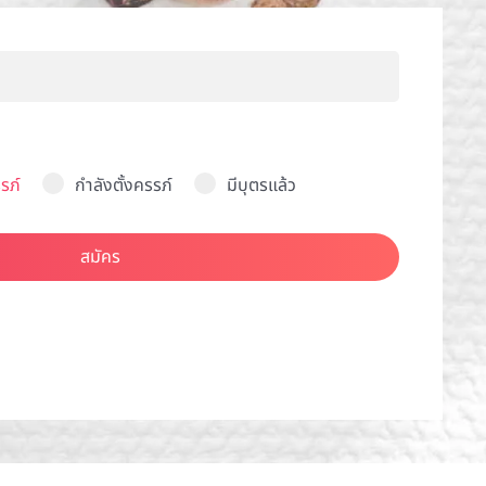
รภ์
กำลังตั้งครรภ์
มีบุตรแล้ว
สมัคร