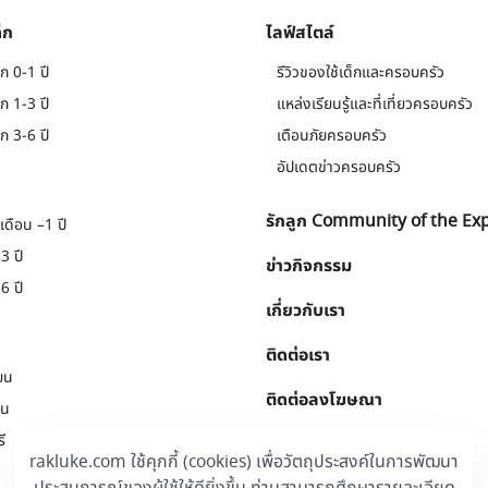
็ก
ไลฟ์สไตล์
ก 0-1 ปี
รีวิวของใช้เด็กและครอบครัว
ก 1-3 ปี
แหล่งเรียนรู้และที่เที่ยวครอบครัว
ก 3-6 ปี
เตือนภัยครอบครัว
อัปเดตข่าวครอบครัว
รักลูก Community of the Ex
เดือน –1 ปี
3 ปี
ข่าวกิจกรรม
6 ปี
เกี่ยวกับเรา
ติดต่อเรา
ยน
ติดต่อลงโฆษณา
ยน
ี
Download
.
rakluke.com ใช้คุกกี้ (cookies) เพื่อวัตถุประสงค์ในการพัฒนา