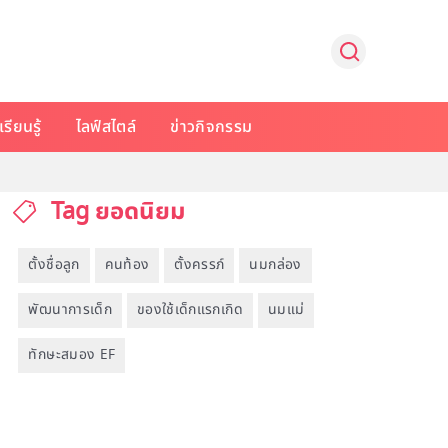
รียนรู้
ไลฟ์สไตล์
ข่าวกิจกรรม
Tag ยอดนิยม
ตั้งชื่อลูก
คนท้อง
ตั้งครรภ์
นมกล่อง
พัฒนาการเด็ก
ของใช้เด็กแรกเกิด
นมแม่
ทักษะสมอง EF