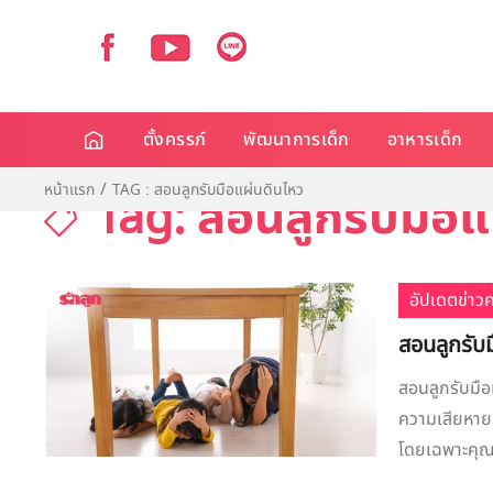
ตั้งครรภ์
พัฒนาการเด็ก
อาหารเด็ก
หน้าแรก
TAG : สอนลูกรับมือแผ่นดินไหว
Tag: สอนลูกรับมือแ
อัปเดตข่าว
สอนลูกรับ
สอนลูกรับมือแ
ความเสียหายค
โดยเฉพาะคุณพ