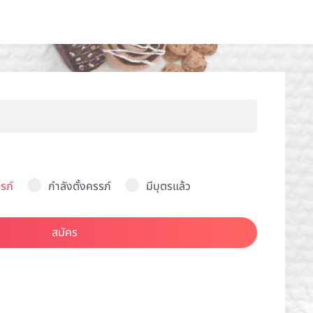
รภ์
กำลังตั้งครรภ์
มีบุตรแล้ว
สมัคร