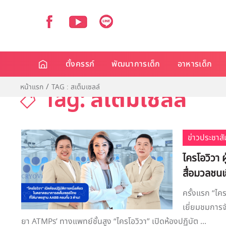
ตั้งครรภ์
พัฒนาการเด็ก
อาหารเด็ก
หน้าแรก
TAG : สเต็มเซลล์
Tag: สเต็มเซลล์
ข่าวประชาสั
ไครโอวิวา 
สื่อมวลชน
ครั้งแรก “ไค
เยี่ยมชมการจ
ยา ATMPs’ ทางแพทย์ชั้นสูง “ไครโอวิวา” เปิดห้องปฏิบัต ...