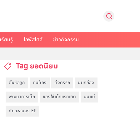
รียนรู้
ไลฟ์สไตล์
ข่าวกิจกรรม
Tag ยอดนิยม
ตั้งชื่อลูก
คนท้อง
ตั้งครรภ์
นมกล่อง
พัฒนาการเด็ก
ของใช้เด็กแรกเกิด
นมแม่
ทักษะสมอง EF