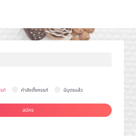
รภ์
กำลังตั้งครรภ์
มีบุตรแล้ว
สมัคร