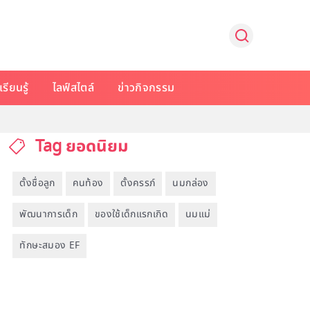
รียนรู้
ไลฟ์สไตล์
ข่าวกิจกรรม
Tag ยอดนิยม
ตั้งชื่อลูก
คนท้อง
ตั้งครรภ์
นมกล่อง
พัฒนาการเด็ก
ของใช้เด็กแรกเกิด
นมแม่
ทักษะสมอง EF