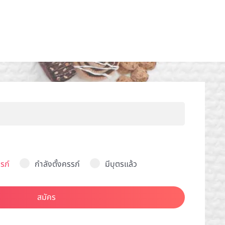
รภ์
กำลังตั้งครรภ์
มีบุตรแล้ว
สมัคร