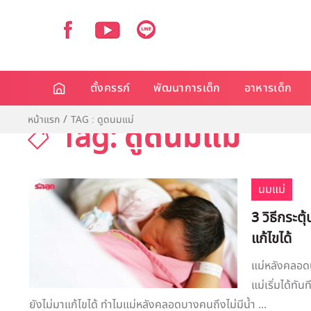
ตั้งครรภ์
พัฒนาการเด็ก
อาหารเด็ก
หน้าแรก
TAG : ดูดนมแม่
Tag: ดูดนมแม่
นมแม่
3 วิธีกระต
แก้ไขได้
แม่หลังคลอดน
แม่เริ่มได้ทั
ยังไม่มาแก้ไขได้ ทำไมแม่หลังคลอดบางคนถึงไม่มีน้ำ ...