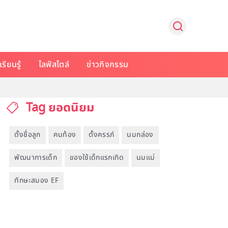
รียนรู้
ไลฟ์สไตล์
ข่าวกิจกรรม
Tag ยอดนิยม
ตั้งชื่อลูก
คนท้อง
ตั้งครรภ์
นมกล่อง
พัฒนาการเด็ก
ของใช้เด็กแรกเกิด
นมแม่
ทักษะสมอง EF