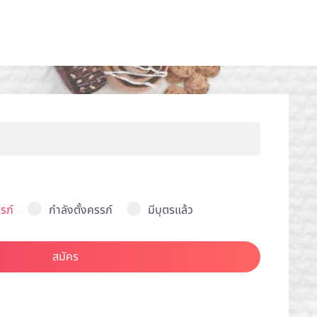
รภ์
กำลังตั้งครรภ์
มีบุตรแล้ว
สมัคร