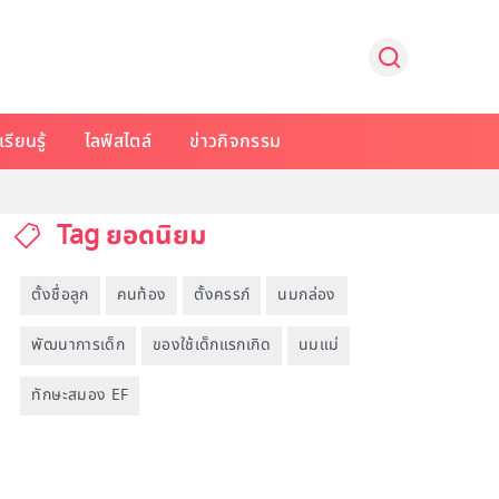
รียนรู้
ไลฟ์สไตล์
ข่าวกิจกรรม
Tag ยอดนิยม
ตั้งชื่อลูก
คนท้อง
ตั้งครรภ์
นมกล่อง
พัฒนาการเด็ก
ของใช้เด็กแรกเกิด
นมแม่
ทักษะสมอง EF