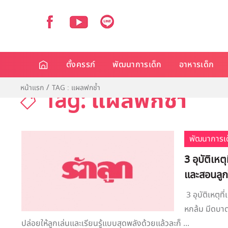
ตั้งครรภ์
พัฒนาการเด็ก
อาหารเด็ก
หน้าแรก
TAG : แผลฟกช้ำ
Tag: แผลฟกช้ำ
พัฒนาการเด
​3 อุบัติเ
และสอนลูก
​ 3 อุบัติเห
หกล้ม มีดบาด 
ปล่อยให้ลูกเล่นและเรียนรู้แบบสุดพลังด้วยแล้วละก็ ...