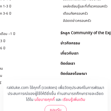
ก 1-3 ปี
แหล่งเรียนรู้และที่เที่ยวครอบครัว
ก 3-6 ปี
เตือนภัยครอบครัว
อัปเดตข่าวครอบครัว
รักลูก Community of the Ex
เดือน –1 ปี
3 ปี
ข่าวกิจกรรม
6 ปี
เกี่ยวกับเรา
ติดต่อเรา
ยน
ติดต่อลงโฆษณา
ยน
ี
Download
.
rakluke.com ใช้คุกกี้ (cookies) เพื่อวัตถุประสงค์ในการพัฒนา
ประสบการณ์ของผู้ใช้ให้ดียิ่งขึ้น ท่านสามารถศึกษารายละเอียด
ได้ใน
นโยบายคุกกี้
และ
เรียนรู้เพิ่มเติม
ยอมรับ