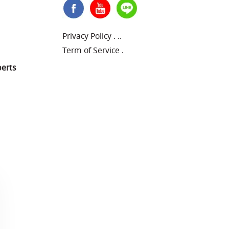
Privacy Policy
.
..
Term of Service
.
perts