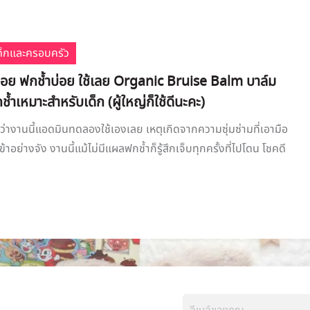
เด็กและครอบครัว
่อย ฟกช้ำบ่อย ใช้เลย Organic Bruise Balm บาล์ม
้ำเหมาะสำหรับเด็ก (ผู้ใหญ่ก็ใช้ดีนะคะ)
่างานนี้แอดมินทดลองใช้เองเลย เหตุเกิดจากความซุ่มซ่ามที่เอามือ
ข้าอย่างจัง งานนี้แม้ไม่มีแผลฟกช้ำก็รู้สึกเจ็บทุกครั้งที่ไปโดน โชคดี