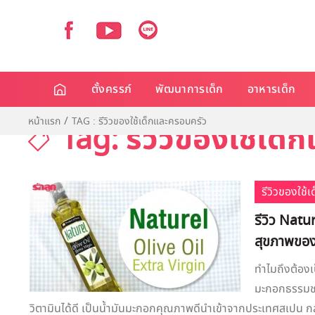
ตั้งครรภ์
พัฒนาการเด็ก
อาหารเด็ก
หน้าแรก
TAG : รีวิวของใช้เด็กและครอบครัว
Tag: รีวิวของใช้เด
รีวิวของใช้
รีวิว Natur
สุขภาพของ
ทำไมถึงต้องเ
มะกอกธรรมชาต
วิตามินได้ดี เป็นน้ำมันมะกอกคุณภาพดีนำเข้าจากประเทศสเปน กล