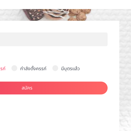
รภ์
กำลังตั้งครรภ์
มีบุตรแล้ว
สมัคร