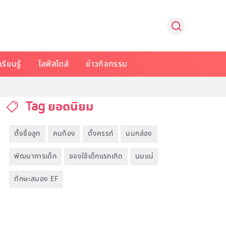
รียนรู้
ไลฟ์สไตล์
ข่าวกิจกรรม
Tag ยอดนิยม
ตั้งชื่อลูก
คนท้อง
ตั้งครรภ์
นมกล่อง
พัฒนาการเด็ก
ของใช้เด็กแรกเกิด
นมแม่
ทักษะสมอง EF