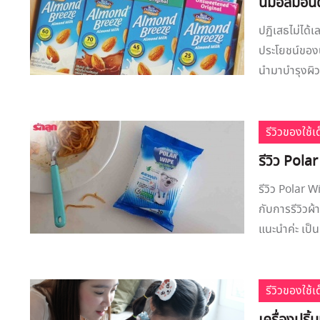
นมอัลมอนด์
ปฏิเสธไม่ได้เ
ประโยชน์ของ
นำมาบำรุงผิวพ
รีวิวของใช้
รีวิว Polar
รีวิว Polar W
กับการรีวิวผ้
แนะนำค่ะ เป็น
รีวิวของใช้