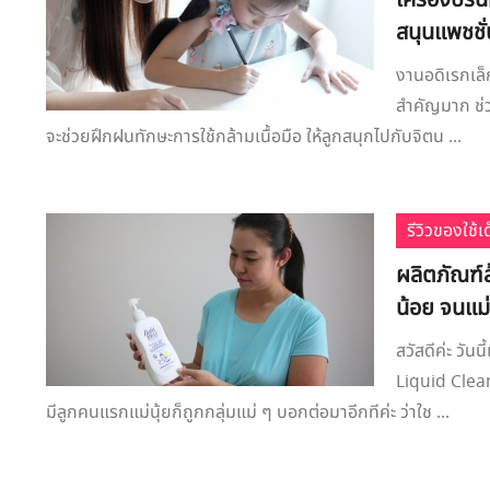
เครื่องปริ้
สนุนแพชชั่
งานอดิเรกเล็
สำคัญมาก ช่ว
จะช่วยฝึกฝนทักษะการใช้กล้ามเนื้อมือ ให้ลูกสนุกไปกับจิตน ...
รีวิวของใช้
ผลิตภัณฑ์ล
น้อย จนแม
สวัสดีค่ะ วัน
Liquid Clea
มีลูกคนแรกแม่นุ้ยก็ถูกกลุ่มแม่ ๆ บอกต่อมาอีกทีค่ะ ว่าใช ...