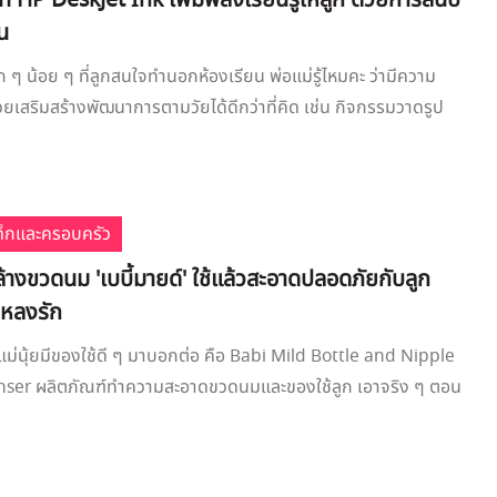
นท์ HP DeskJet Ink เพิ่มพลังเรียนรู้ให้ลูก ด้วยการสนับ
น
ก ๆ น้อย ๆ ที่ลูกสนใจทำนอกห้องเรียน พ่อแม่รู้ไหมคะ ว่ามีความ
ยเสริมสร้างพัฒนาการตามวัยได้ดีกว่าที่คิด เช่น กิจกรรมวาดรูป
เด็กและครอบครัว
้างขวดนม 'เบบี้มายด์' ใช้แล้วสะอาดปลอดภัยกับลูก
่หลงรัก
นี้แม่นุ้ยมีของใช้ดี ๆ มาบอกต่อ คือ Babi Mild Bottle and Nipple
nser ผลิตภัณฑ์ทำความสะอาดขวดนมและของใช้ลูก เอาจริง ๆ ตอน