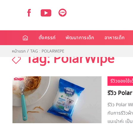
ตั้งครรภ์
พัฒนาการเด็ก
อาหารเด็ก
หน้าแรก
TAG : POLARWIPE
Tag: PolarWipe
รีวิวของใช้
รีวิว Polar
รีวิว Polar W
กับการรีวิวผ้
แนะนำค่ะ เป็น