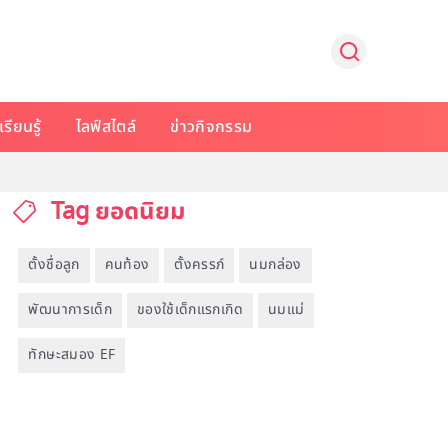
รียนรู้
ไลฟ์สไตล์
ข่าวกิจกรรม
Tag ยอดนิยม
ตั้งชื่อลูก
คนท้อง
ตั้งครรภ์
นมกล่อง
พัฒนาการเด็ก
ของใช้เด็กแรกเกิด
นมแม่
ทักษะสมอง EF