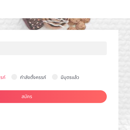
รภ์
กำลังตั้งครรภ์
มีบุตรแล้ว
สมัคร