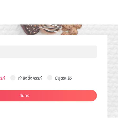
รภ์
กำลังตั้งครรภ์
มีบุตรแล้ว
สมัคร