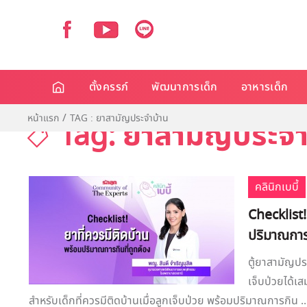
ตั้งครรภ์
พัฒนาการเด็ก
อาหารเด็ก
หน้าแรก
TAG : ยาสามัญประจำบ้าน
Tag: ยาสามัญประจำ
คลินิกเบบี้
Checklist!
ปริมาณการก
ตู้ยาสามัญปร
เจ็บป่วยได้เ
สำหรับเด็กที่ควรมีติดบ้านเมื่อลูกเจ็บป่วย พร้อมปริมาณการกิน ..