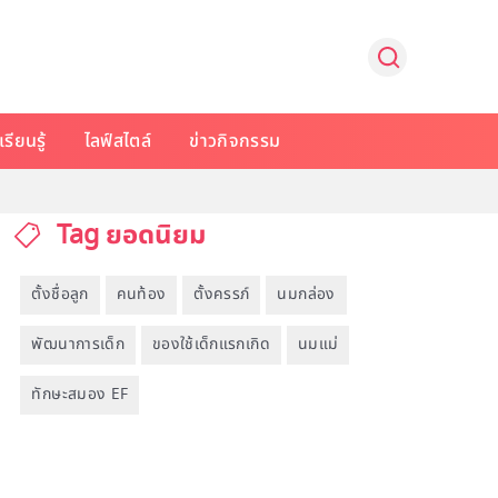
รียนรู้
ไลฟ์สไตล์
ข่าวกิจกรรม
Tag ยอดนิยม
ตั้งชื่อลูก
คนท้อง
ตั้งครรภ์
นมกล่อง
พัฒนาการเด็ก
ของใช้เด็กแรกเกิด
นมแม่
ทักษะสมอง EF