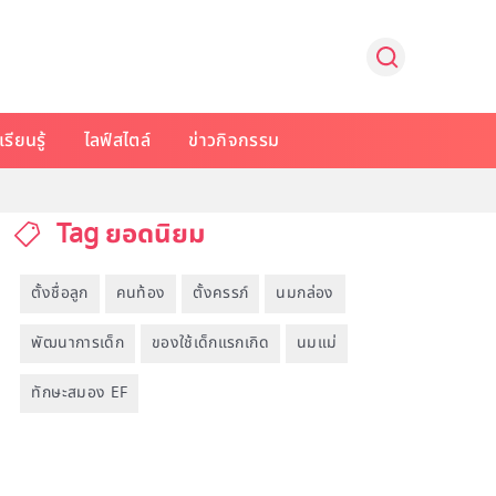
รียนรู้
ไลฟ์สไตล์
ข่าวกิจกรรม
Tag ยอดนิยม
ตั้งชื่อลูก
คนท้อง
ตั้งครรภ์
นมกล่อง
พัฒนาการเด็ก
ของใช้เด็กแรกเกิด
นมแม่
ทักษะสมอง EF