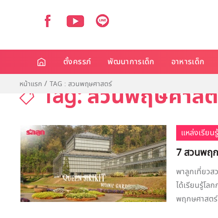
ตั้งครรภ์
พัฒนาการเด็ก
อาหารเด็ก
หน้าแรก
TAG : สวนพฤษศาสตร์
Tag: สวนพฤษศาสต
แหล่งเรียนรู
7 สวนพฤกษ
พาลูกเที่ยวสว
ได้เรียนรู้โ
พฤกษศาสตร์น่