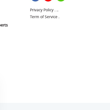
Privacy Policy
.
..
Term of Service
.
perts