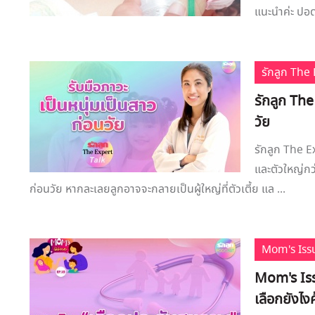
แนะนำค่ะ ปอดอ
รักลูก Th
รักลูก The
วัย
รักลูก The Ex
และตัวใหญ่กว
ก่อนวัย หากละเลยลูกอาจจะกลายเป็นผู้ใหญ่ที่ตัวเตี้ย แล ...
Mom's Iss
Mom's Iss
เลือกยังไง