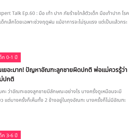
pert Talk Ep.60 : มือ เท้า ปาก ภัยร้ายใกล้ตัวเด็ก มือเท้าปาก โรค
เด็กเล็กโดยเฉพาะช่วงฤดูฝน แม้อาการจะไม่รุนแรง แต่เป็นแล้วกระ
็ก 0-1 ปี
นเยอะมาก! ปัญหาอัณฑะลูกชายผิดปกติ พ่อแม่ควรรู้ว่า
ม่ปกติ
คะ ว่าอัณฑะของลูกชายมีลักษณะอย่างไร บางครั้งดูเหมือนจะมี
ว แต่บางครั้งก็เห็นทั้ง 2 ข้างอยู่ในถุงอัณฑะ บางครั้งก็ไม่มีอัณฑะ
็ก 3-6 ปี