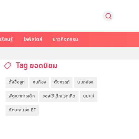
รียนรู้
ไลฟ์สไตล์
ข่าวกิจกรรม
Tag ยอดนิยม
ตั้งชื่อลูก
คนท้อง
ตั้งครรภ์
นมกล่อง
พัฒนาการเด็ก
ของใช้เด็กแรกเกิด
นมแม่
ทักษะสมอง EF