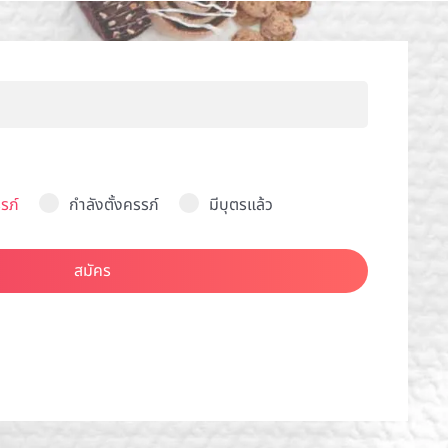
รภ์
กำลังตั้งครรภ์
มีบุตรแล้ว
สมัคร