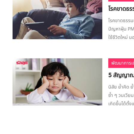
โรคขาดธรร
โรคขาดธรรมช
ปัญหาฝุ่น P
ใช้ชีวิตใหม่
พัฒนาการเด
5 สัญญาณเต
นิสัย ย้ำคิด
ซ้ำ ๆ วนเวีย
เกิดขึ้นได้ตั