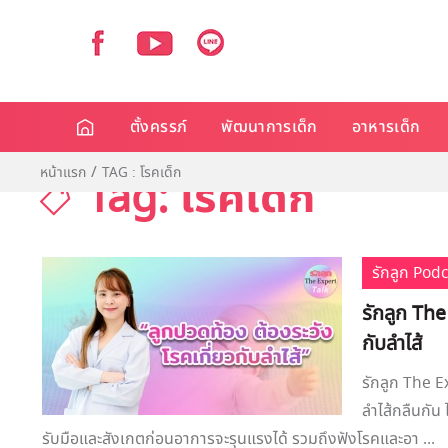
ตั้งครรภ์
พัฒนาการเด็ก
อาหารเด็ก
หน้าแรก
TAG : โรคเด็ก
Tag: โรคเด็ก
รักลูก Pod
รักลูก The
กับลำไส้
รักลูก The E
ลำไส้กลืนกัน
รับมือและสังเกตก่อนอาการจะรุนแรงได้ รวมถึงฟังโรคและอา ...