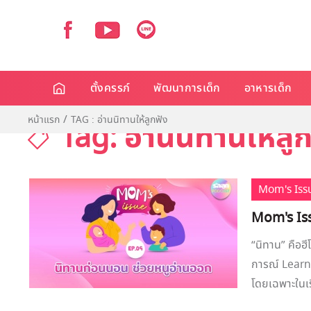
ตั้งครรภ์
พัฒนาการเด็ก
อาหารเด็ก
หน้าแรก
TAG : อ่านนิทานให้ลูกฟัง
Tag: อ่านนิทานให้ลู
Mom's Iss
Mom's Iss
“นิทาน” คือฮ
การณ์ Learni
โดยเฉพาะในเรื