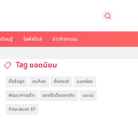
รียนรู้
ไลฟ์สไตล์
ข่าวกิจกรรม
Tag ยอดนิยม
ตั้งชื่อลูก
คนท้อง
ตั้งครรภ์
นมกล่อง
พัฒนาการเด็ก
ของใช้เด็กแรกเกิด
นมแม่
ทักษะสมอง EF