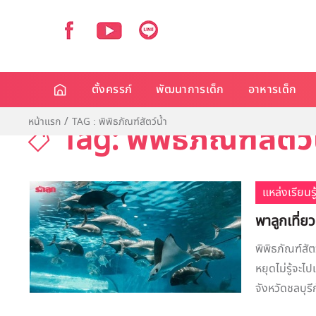
ตั้งครรภ์
พัฒนาการเด็ก
อาหารเด็ก
หน้าแรก
TAG : พิพิธภัณฑ์สัตว์น้ำ
Tag: พิพิธภัณฑ์สัตว์
แหล่งเรียนรู
พาลูกเที่ย
พิพิธภัณฑ์สัต
หยุดไม่รู้จะไ
จังหวัดชลบุรีก