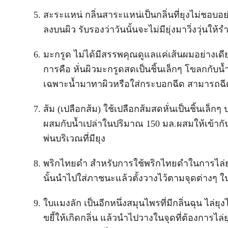
สะระแหน่ กลิ่นสาระแหน่เป็นกลิ่นที่ยุงไม่ชอ
ลงบนผิว รับรองว่าวันนั้นจะไม่มียุ่งมาวิ่งวุ่นให
มะกรูด ไม่ได้มีสรรพคุณดูแลแค่เส้นผมอย่างเดีย
การคือ หั่นผิวมะกรูดสดเป็นชิ้นเล็กๆ โขลกกับน้
เฉพาะน้ำมาทาผิวหรือใส่กระบอกฉีด สามารถฉีดไ
ส้ม (เปลือกส้ม) ใช้เปลือกส้มสดหั่นเป็นชิ้นเล็
ผสมกับน้ำเปล่าในปริมาณ 150 มล.ผสมให้เข้าก
พ่นบริเวณที่มียุง
พริกไทยดำ สำหรับการใช้พริกไทยดำในการไล่
นั้นนำไปใส่ภาชนะแล้วตั้งวางไว้ตามจุดต่างๆ ใ
ใบแมงลัก เป็นอีกหนึ่งสมุนไพรที่มีกลิ่นฉุน ไล่ยุ
ขยี้ให้เกิดกลิ่น แล้วนำไปวางในจุดที่ต้องการไล่