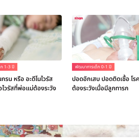
ก 1-3 ปี
พัฒนาการเด็ก 0-1 ปี
อนกรน หรือ อะดีโนไวรัส
ปอดอักเสบ ปอดติดเชื้อ โรคท
้อไวรัสที่พ่อแม่ต้องระวัง
ต้องระวังเมื่อมีลูกทารก