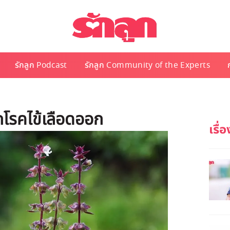
รักลูก Podcast
รักลูก Community of the Experts
กโรคไข้เลือดออก