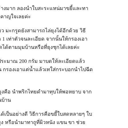
บอย่างมาก ลองนำใบสะระแหน่มาขยี้และทา
้รำคาญใจเลยค่ะ
ว มะกรูดยังสามารถไล่ยุงได้อีกด้วย วิธี
ำ 1 เท่าตัวจนละเอียด จากนั้นให้กรองเอา
ด้ตามมุมบ้านหรือที่ยุงชุกได้เลยค่ะ
กๆ ประมาณ 200 กรัม มาบดให้ละเอียดแล้ว
ัน กรองเอาแต่น้ำแล้วเทใส่กระบอกนำไปฉีด
ยุงคือ นำพริกไทยดำมาทุบให้พอหยาบ จาก
นบ้าน
งได้เป็นอย่างดี วิธีการคือขยี้ใบสดหลายๆ ใบ
ยุง หรือนำมาทาถูที่ผิวหนัง แขน ขา ช่วย