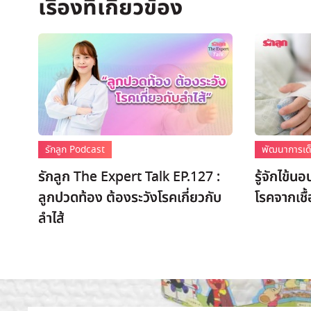
รักลูก Podcast
พัฒนาการเด็
รักลูก The Expert Talk EP.127 :
รู้จักไข้น
ลูกปวดท้อง ต้องระวังโรคเกี่ยวกับ
โรคจากเชื
ลำไส้