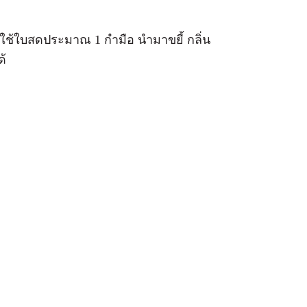
รใช้ใบสดประมาณ 1 กำมือ นำมาขยี้ กลิ่น
ด้