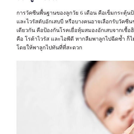
การวัคซีนพื้นฐานของลูกวัย 6 เดือน คือเข็มกระตุ
และไวรัสตับอักเสบบี หรือบางคนอาจเลือกรับวัคซีน
เดียวกัน คือป้องกันโรคเยื่อหุ้มสมองอักเสบจากเชื้อฮ
คือ โรต้าไวรัส และไอพีดี หากลืมพาลูกไปฉีดซ้ำ ก็ไม่
โดยให้พาลูกไปทันที่ที่สะดวก