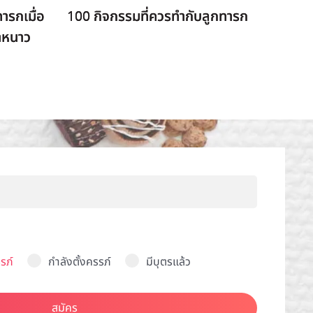
ารกเมื่อ
100 กิจกรรมที่ควรทำกับลูกทารก
าหนาว
รภ์
กำลังตั้งครรภ์
มีบุตรแล้ว
สมัคร