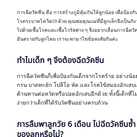
การฉีดวัคซีน คือ การสร้างภูมิคุ้มกันให้ลูกน้อย เพื่อป้องก
โรคระบาดโควิด19 ด้วย คุณพ่อคุณแม่ที่มีลูกเล็กจึงเป็นก
ไปด้วยเชื้อโรคและเชื้อไวรัสต่าง ๆ จึงอยากเลื่อนการฉีดวั
อันตรายกับลูกไหม เราจะพามาไขข้อสงสัยกันค่ะ
ทำไมเด็ก ๆ จึงต้องฉีดวัคซีน
การฉีดวัคซีนก็เพื่อป้องกันเด็กจากโรคร้าย อย่างน้
กรน บาดทะยัก โปลิโอ หัด และโรคไข้สมองอักเสบเจอี 
ต้านทานต่อหวัดหรือปอดอักเสบอีกด้วย ทั้งนี้เด็กที่
ง่ายกว่าเด็กที่ได้รับวัคซีนอย่างครบถ้วน
การลืมพาลูกวัย 6 เดือน ไปฉีดวัคซีนซ้ำ 
ของลูกหรือไม่?