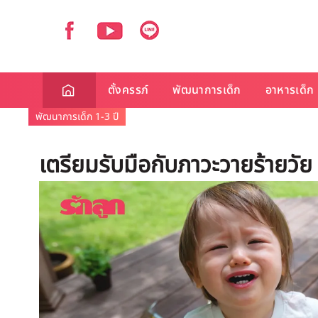
ตั้งครรภ์
พัฒนาการเด็ก
อาหารเด็ก
พัฒนาการเด็ก 1-3 ปี
เตรียมรับมือกับภาวะวายร้ายวั