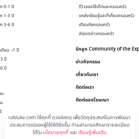
ก 0-1 ปี
รีวิวของใช้เด็กและครอบครัว
ก 1-3 ปี
แหล่งเรียนรู้และที่เที่ยวครอบครัว
ก 3-6 ปี
เตือนภัยครอบครัว
อัปเดตข่าวครอบครัว
รักลูก Community of the Ex
เดือน –1 ปี
3 ปี
ข่าวกิจกรรม
6 ปี
เกี่ยวกับเรา
ติดต่อเรา
ยน
ติดต่อลงโฆษณา
ยน
ี
Download
.
rakluke.com ใช้คุกกี้ (cookies) เพื่อวัตถุประสงค์ในการพัฒนา
ประสบการณ์ของผู้ใช้ให้ดียิ่งขึ้น ท่านสามารถศึกษารายละเอียด
ได้ใน
นโยบายคุกกี้
และ
เรียนรู้เพิ่มเติม