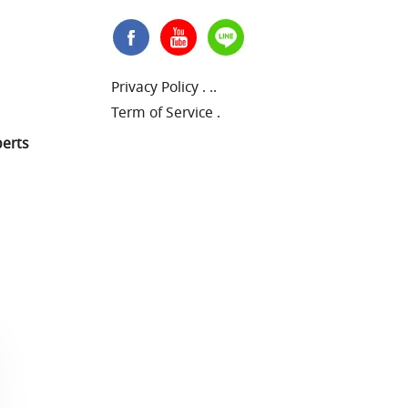
Privacy Policy
.
..
Term of Service
.
perts