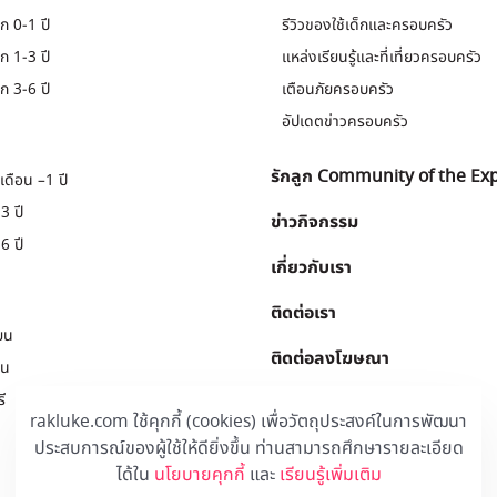
ก 0-1 ปี
รีวิวของใช้เด็กและครอบครัว
ก 1-3 ปี
แหล่งเรียนรู้และที่เที่ยวครอบครัว
ก 3-6 ปี
เตือนภัยครอบครัว
อัปเดตข่าวครอบครัว
รักลูก Community of the Ex
เดือน –1 ปี
3 ปี
ข่าวกิจกรรม
6 ปี
เกี่ยวกับเรา
ติดต่อเรา
ยน
ติดต่อลงโฆษณา
ยน
ี
Download
.
rakluke.com ใช้คุกกี้ (cookies) เพื่อวัตถุประสงค์ในการพัฒนา
ประสบการณ์ของผู้ใช้ให้ดียิ่งขึ้น ท่านสามารถศึกษารายละเอียด
ได้ใน
นโยบายคุกกี้
และ
เรียนรู้เพิ่มเติม