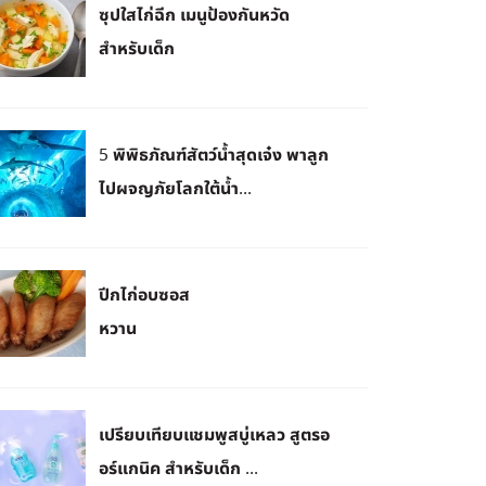
ซุปใสไก่ฉีก เมนูป้องกันหวัด
สำหรับเด็ก
5 พิพิธภัณฑ์สัตว์น้ำสุดเจ๋ง พาลูก
ไปผจญภัยโลกใต้น้ำ...
ปีกไก่อบซอส
หวาน
เปรียบเทียบแชมพูสบู่เหลว สูตรอ
อร์แกนิค สำหรับเด็ก ...