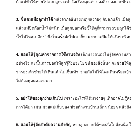
ถ้าแม่ทำให้หายไปเลย ลูกจะเข้าใจเรื่องคุณค่าของสิ่งของมากขึ้น 
3. ชื่นชมเมื่อลูกทำได้
หลังจากอธิบายเหตุผลง่ายๆ กับลูกแล้ว เมื่อลู
แล้วแม่ปิดก๊อกน้ำไม่สนิท เมื่อลูกบอกหรือชี้ให้ดูก็สามารถชมลูก
น้ำไม่ไหลเปลือง” ซึ่งในครั้งต่อไปเขาก็จะพยายามปิดให้สนิท หรือบ
4. สอนให้รู้คุณค่าจากการใช้งานจริง
เด็กบางคนยังไม่รู้จักความสำ
อย่างไร ฉะนั้นการบอกให้ลูกรู้ถึงประโยชน์ของสิ่งนั้นๆ จะช่วยให้ลู
ว่ารองเท้าช่วยให้เดินแล้วไม่เจ็บเท้า ช่วยกันไม่ให้โดนหินหรือหญ้าบ
ไม่ต้องพูดตลอดเวลา
5. อย่าให้ของลูกง่ายเกินไป
เพราะอะไรที่ได้มาง่ายๆ เด็กอาจไม่รู
การได้มา เช่น ช่วยแม่เก็บของ ช่วยทำงานบ้านเล็กๆ น้อยๆ แล้วถึง
6. สอนให้รู้จักลำดับความสำคัญ
หากลูกอยากได้ของสิ่งใดสิ่งหนึ่ง ใ