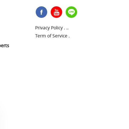
Privacy Policy
.
..
Term of Service
.
perts