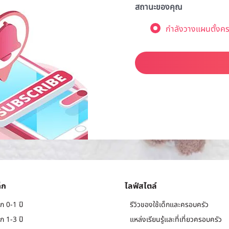
สถานะของคุณ
กำลังวางแผนตั้งคร
็ก
ไลฟ์สไตล์
ก 0-1 ปี
รีวิวของใช้เด็กและครอบครัว
ก 1-3 ปี
แหล่งเรียนรู้และที่เที่ยวครอบครัว