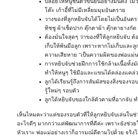
ปล่อยให้หนูชันตัวขึ้นยืนอย่างมั่นคง ไม้ว่
โต๊ะ เก้าอี้ที่ไม่มีเหลี่ยมมุมอันตราย
วางของที่ลูกหยิบจับได้โดยไม่เป็นอันตร
ทิชชู ผ้าเช็ดปาก ตุ๊กตาผ้า ตุ๊กตายางกัด เ
ต้องมั่นใจสุดๆ ว่าของที่ให้ลูกหยิบจับ ต้อ
เก็บให้พ้นมือลูก เพราะหากไม่เก็บและล
ความเสียหาย "เป็นความผิดของพ่อแม่
การหยิบจับช่วยฝึกการใช้กล้ามเนื้อทั
ทำให้หนูๆ ใช้มือและแขนได้คล่องแคล่วข
ลูกได้เรียนรู้ถึงการสัมผัสของสิ่งของร
รู้ใหม่ๆ รอบตัว
ลูกได้หยิบจับของใกล้ตัวตามที่อากจับ 
เห็นไหมคะว่าแค่ของรอบตัวที่ให้ลูกหยิบจับเล่นในช่
อะไรดีๆ มากกว่าแค่พัฒนาการที่ดีค่ะ เพราะยังช่วย
หัวเราะ พ่อแม่อย่างเรา่ก็อารมณ์ดีตามไปด้่วย จริ