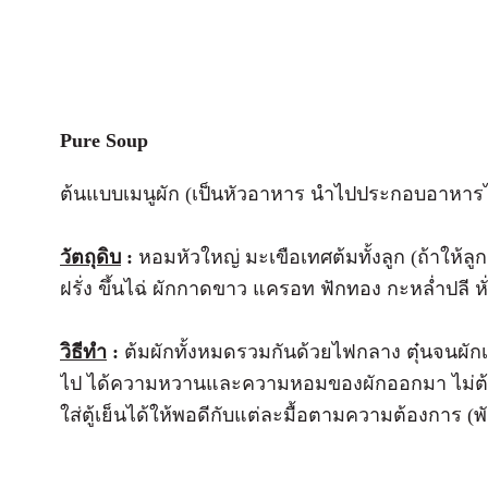
Pure Soup
ต้นแบบเมนูผัก (เป็นหัวอาหาร นำไปประกอบอาหาร
วัตถุดิบ
:
หอมหัวใหญ่ มะเขือเทศต้มทั้งลูก (ถ้าให้ลูก
ฝรั่ง ขึ้นไฉ่ ผักกาดขาว แครอท ฟักทอง กะหล่ำปลี ห
วิธีทำ
:
ต้มผักทั้งหมดรวมกันด้วยไฟกลาง ตุ๋นจนผักเป
ไป ได้ความหวานและความหอมของผักออกมา ไม่ต้องทิ้ง
ใส่ตู้เย็นได้ให้พอดีกับแต่ละมื้อตามความต้องการ (พัก