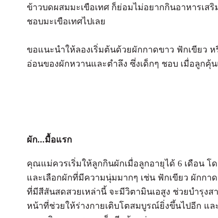
ข้าวบดผสมมะเขือเทศ ก็ย่อมไม่อยากกินอาหารเสริมแ
ชอบมะเขือเทศไปเลย
ขอแนะนำให้ลองเริ่มต้นด้วยผักกาดขาว ฟักเขียว หรื
อ่อนของผักหวานและตำลึง ซึ่งเด็กๆ ชอบ เมื่อลูกคุ้น
ผัก...มื้อแรก
คุณแม่ควรเริ่มให้ลูกกินผักเมื่อลูกอายุได้ 6 เดือน โด
และเลือกผักที่มีความนุ่มมากๆ เช่น ฟักเขียว ผั
ที่มีสีสันสดสวยเหล่านี้ จะมีวิตามินเอสูง ช่วยบำร
หน้าที่ช่วยให้ร่างกายเติบโตสมบูรณ์ยิ่งขึ้นไปอีก แ