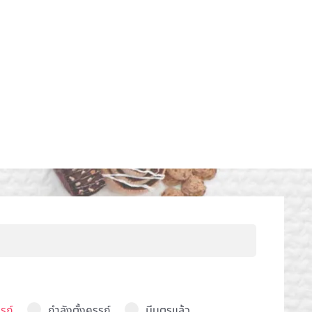
รภ์
กำลังตั้งครรภ์
มีบุตรแล้ว