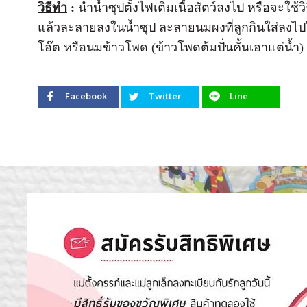
วิธีทำ
:
นำน้ำซุปตั้งไฟเติมเนื้อสัตว์ลงไป หรือจะใช้วิธ
แล้วละลายลงในน้ำซุป ละลายนมผงที่ลูกกินใส่ลงไปในซ
โอ๊ต หรือนมข้าวโพด (ข้าวโพดต้มปั่นคั้นเอาแต่น้ำ) 
Facebook
Twitter
Line