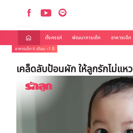
ตั้งครรภ์
พัฒนาการเด็ก
อาหารเด็ก
อาหารเด็ก 6 เดือน –1 ปี
เคล็ดลับป้อนผัก ให้ลูกรักไม่แหว