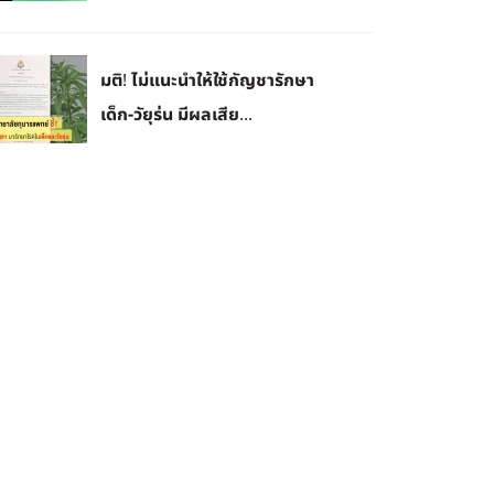
มติ! ไม่แนะนำให้ใช้กัญชารักษา
เด็ก-วัยุร่น มีผลเสีย...