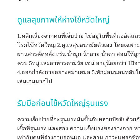
ดูแลสุขภาพให้ห่างไข้หวัดใหญ่
1.หลีกเลี่ยงจากคนที่เจ็บป่วย ไม่อยู่ในพื้นที่แออัด
โรคไข้หวัดใหญ่ 2.ดูแลสุขอนามัยตัวเอง โดยเฉพา
ผ่านสารคัดหลั่ง เช่น น้ํามูก น้ําลาย น้ําตา สอนให้
ครบ 5หมู่และอาหารตามวัย เช่น อายุน้อยกว่า 1ปีอ
4.ออกกําลังกายอย่างสม่ําเสมอ 5.พักผ่อนนอนหลับให้
เล่นเกมมากไป
รับมือก่อนไข้หวัดใหญ่รุนแรง
ความเจ็บป่วยที่จะรุนแรงมันขึ้นกับหลายปัจจัยด้วยกัน 
เชื้อที่รุนแรง และสอง ความแข็งแรงของร่างกาย ห
เท่ากับคนที่ร่างกายอ่อนแอ และสาม ภาวะแทรกซ้อ