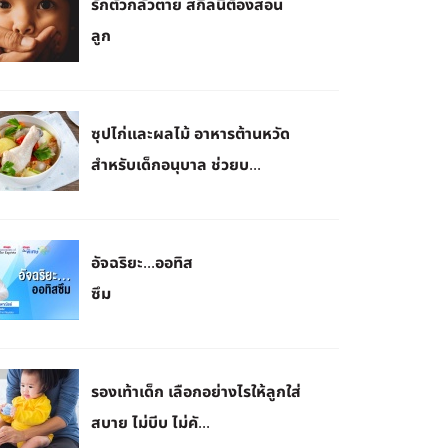
รักตัวกลัวตาย สกิลนี้ต้องสอน
ลูก
ซุปไก่และผลไม้ อาหารต้านหวัด
สำหรับเด็กอนุบาล ช่วยบ...
อัจฉริยะ...ออทิส
ซึม
รองเท้าเด็ก เลือกอย่างไรให้ลูกใส่
สบาย ไม่บีบ ไม่คั...