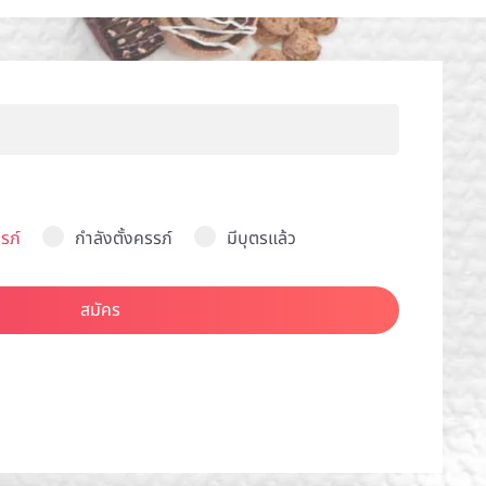
รภ์
กำลังตั้งครรภ์
มีบุตรแล้ว
สมัคร