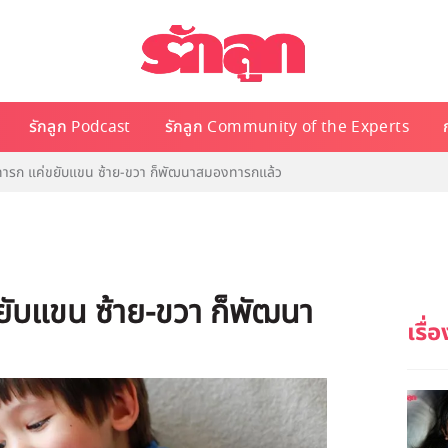
รักลูก Podcast
รักลูก Community of the Experts
กทารก แค่ขยับแขน ซ้าย-ขวา ก็พัฒนาสมองทารกแล้ว
ยับแขน ซ้าย-ขวา ก็พัฒนา