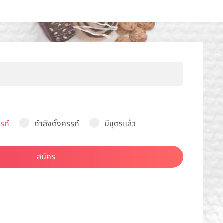
รภ์
กำลังตั้งครรภ์
มีบุตรแล้ว
สมัคร