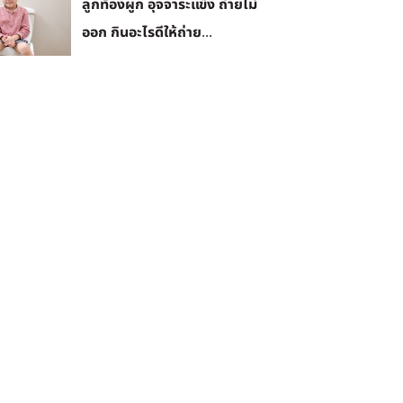
ลูกท้องผูก อุจจาระแข็ง ถ่ายไม่
ออก กินอะไรดีให้ถ่าย...