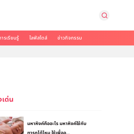
การเรียนรู้
ไลฟ์สไตล์
ข่าวกิจกรรม
มหาหิงค์คืออะไร มหาหิงค์ใช้กับ
ทารกได้ไหม ใช้เพื่ออ...