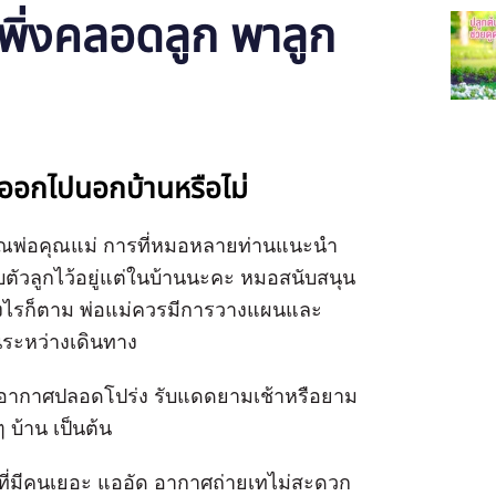
 เพิ่งคลอดลูก พาลูก
นออกไปนอกบ้านหรือไม่
องคุณพ่อคุณแม่ การที่หมอหลายท่านแนะนำ
ก็บตัวลูกไว้อยู่แต่ในบ้านนะคะ หมอสนับสนุน
่างไรก็ตาม พ่อแม่ควรมีการวางแผนและ
นระหว่างเดินทาง
่ที่อากาศปลอดโปร่ง รับแดดยามเช้าหรือยาม
 บ้าน เป็นต้น
ี่ที่มีคนเยอะ แออัด อากาศถ่ายเทไม่สะดวก