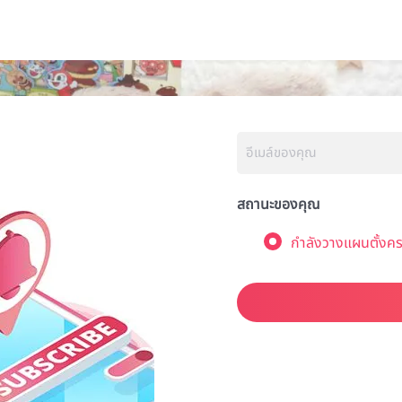
สถานะของคุณ
กำลังวางแผนตั้งคร