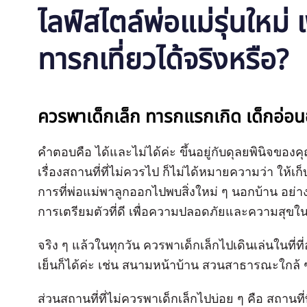
ไลฟ์สไตล์พ่อแม่รุ่นใหม่
ทารกเที่ยวได้จริงหรือ?
ควรพาเด็กเล็ก ทารกแรกเกิด เด็กอ่อ
คำตอบคือ ได้และไม่ได้ค่ะ ขึ้นอยู่กับดุลยพินิจข
เรื่องสถานที่ที่ไม่ควรไป ก็ไม่ได้หมายความว่า ให้เ
การที่พ่อแม่พาลูกออกไปพบสิ่งใหม่ ๆ นอกบ้าน อย
การเตรียมตัวที่ดี เพื่อความปลอดภัยและความสุขใ
จริง ๆ แล้วในทุกวัน ควรพาเด็กเล็กไปเดินเล่นในที
เย็นก็ได้ค่ะ เช่น สนามหน้าบ้าน สวนสาธารณะใกล้ ๆ
ส่วนสถานที่ที่ไม่ควรพาเด็กเล็กไปบ่อย ๆ คือ สถานท