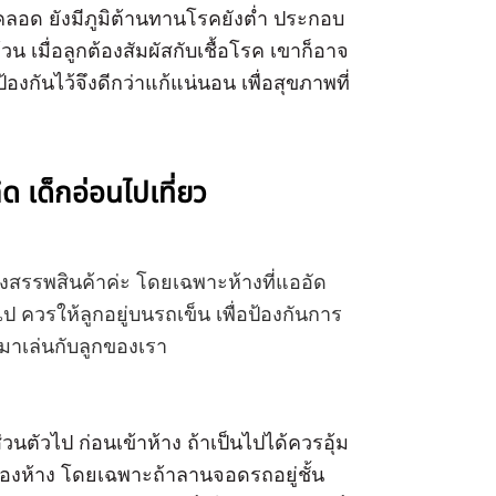
คลอด ยังมีภูมิต้านทานโรคยังต่ำ ประกอบ
้วน เมื่อลูกต้องสัมผัสกับเชื้อโรค เขาก็อาจ
องกันไว้จึงดีกว่าแก้แน่นอน เพื่อสุขภาพที่
ด เด็กอ่อนไปเที่ยว
างสรรพสินค้าค่ะ โดยเฉพาะห้างที่แออัด
ป ควรให้ลูกอยู่บนรถเข็น เพื่อป้องกันการ
 มาเล่นกับลูกของเรา
วนตัวไป ก่อนเข้าห้าง ถ้าเป็นไปได้ควรอุ้ม
องห้าง โดยเฉพาะถ้าลานจอดรถอยู่ชั้น