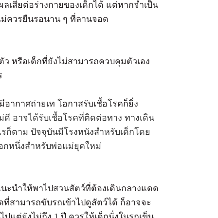
งผลเสียต่อร่างกายของเด็กได้ แต่หากจำเป็น
 ไม่ควรยืนรอนาน ๆ ที่ลานจอด
ำตัว หรือเด็กที่ยังไม่สามารถควบคุมตัวเอง
ร
มีอากาศถ่ายเท โอกาสรับเชื้อโรคก็ยิ่ง
่ดี อาจได้รับเชื้อโรคที่ติดต่อทาง ทางเดิน
ไรก็ตาม ปัจจุบันมีโรงหนังสำหรับเด็กโดย
อกหนึ่งสำหรับพ่อแม่ยุคใหม่
่แนะนำให้พาไปสวนสัตว์ที่ต้องเดินกลางแดด
ที่สามารถขับรถเข้าไปดูสัตว์ได้ ก็อาจจะ
้นไปแต่ยังไม่ถึง 1 ปี ควรให้เด็กนั่งในรถเข็น