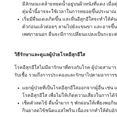
มีลักษณะคล้ายหยดน้ำอยู่บนผิวหนังที่แดง เมื่อต
ตุ่มน้ำนี้อาจจะใช้เวลาในการทยอยขึ้นประมาณ 
เริ่มมีผื่นแดงเกิดขึ้น และผื่นอีสุกอีใสจะทำให้ค
ตัวก่อนแล้วค่อยๆ ลามไปยังแขนขา และอาจขึ้นใ
เพศภายนอก ผื่นจะมีการเปลี่ยนแปลงเป็นระยะต่าง
วิธีรักษาและดูแลผู้ป่วยโรคอีสุกอีใส
โรคอีสุกอีใสไม่มียารักษาที่ตรงกับโรค ผู้ป่วยสามารถ
รับเชื้อ รวมถึงการประคองและรักษาไปตามอาการขอ
แยกผู้ป่วยที่เป็นโรคอีสุกอีใสออกจากผู้อื่น เช
โรคอีสุกอีใส เพื่อไม่ให้เกิดความเสี่ยงในการได้
เช็ดตัวลดไข้ ดื่มน้ำมาก ๆ พักผ่อนให้เพียงพอ
กินยาลดไข้ชนิดแอสไพริน เนื่องจากทำให้ตับอั