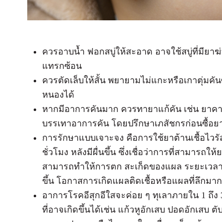
ควรอาบน้ำ ฟอกสบู่ให้สะอาด อาจใช้สบู่ที่มียาฆ่าเ
แทรกซ้อน
ควรตัดเล็บให้สั้น พยายามไม่แกะหรือเกาตุ่มคันซ
หนองได้
หากมีอาการคันมาก ควรทายาแก้คัน เช่น ยาคาล
บรรเทาอาการคัน โดยปรึกษาเภสัชกรก่อนซื้อย
การรักษาแบบเจาะจง คือการใช้ยาต้านเชื้อไวรัส
ชั่วโมง หลังมีผื่นขึ้น ซึ่งเชื่อว่าการที่สามารถ
สามารถทำให้การตก สะเก็ดของแผล ระยะเวลาข
ขึ้น โอกาสการเกิดแผลติดเชื้อหรือแผลที่ลึกมาก
อาการโรคอีสุกอีใสจะค่อย ๆ ทุเลาภายใน 1 ถึง 
ที่อาจเกิดขึ้นได้เช่น แก้วหูอักเสบ ปอดอักเสบ ตับ