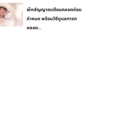
เช็กสัญญาณเตือนคลอดก่อน
กำหนด พร้อมวิธีดูแลทารก
คลอด...