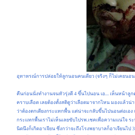
อุทาหรณ์การปล่อยให้ลูกนอนคนเดียว (จริงๆ ก็ไม่เคยนอนค
คืนก่อนนั่งทำงานจนหัวรุ่งตี 4 ขึ้นไปนอน เอ... เห็นหน้าลู
คราบเลือด เลยต้องตั้งสติดูว่าเลือดมาจากไหน มองแล้วน่
ว่าต้องตกเตียงกระแทกพื้น แต่น่าจะกลับขึ้นไปนอนต่อเอง
กระแทกพื้นเราไม่เห็นเลยขับไปรพ.เชคเพื่อความแน่ใจ ระหว่าง
นิดนึงก็เกิดอาเจียน ซึ่งกว่าจะถึงโรงพยาบาลก็อาเจียน