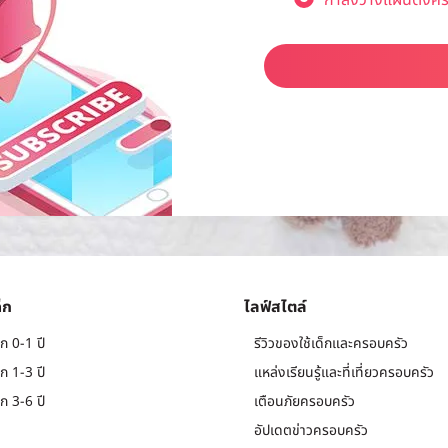
กำลังวางแผนตั้งคร
็ก
ไลฟ์สไตล์
ก 0-1 ปี
รีวิวของใช้เด็กและครอบครัว
ก 1-3 ปี
แหล่งเรียนรู้และที่เที่ยวครอบครัว
ก 3-6 ปี
เตือนภัยครอบครัว
อัปเดตข่าวครอบครัว