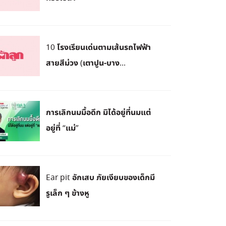
10 โรงเรียนเด่นตามเส้นรถไฟฟ้า
สายสีม่วง (เตาปูน-บาง...
การเลิกนมมื้อดึก มิได้อยู่ที่นมแต่
อยู่ที่ “แม่”
Ear pit อักเสบ ภัยเงียบของเด็กมี
รูเล็ก ๆ ข้างหู