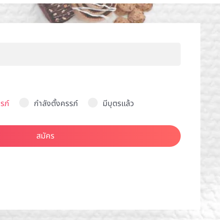
รภ์
กำลังตั้งครรภ์
มีบุตรแล้ว
สมัคร