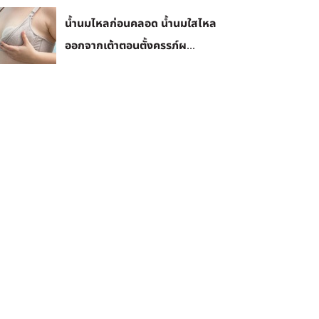
น้ำนมไหลก่อนคลอด น้ำนมใสไหล
ออกจากเต้าตอนตั้งครรภ์ผ...