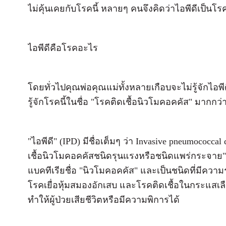
ไม่คุ้นเคยกับโรคนี้ หลายๆ คนจึงคิดว่าไอพีดีเป็นโร
ไอพีดีคือโรคอะไร
โดยทั่วไปคุณพ่อคุณแม่ทั้งหลายเกือบจะไม่รู้จักไ
รู้จักโรคนี้ในชื่อ "โรคติดเชื้อนิวโมคอคคัส" มากกว่าที
"ไอพีดี" (IPD) มีชื่อเต็มๆ ว่า Invasive pneumococca
เชื้อนิวโมคอคคัสชนิดรุนแรงหรือชนิดแพร่กระจาย" ซึ
แบคทีเรียชื่อ "นิวโมคอคคัส" และเป็นชนิดที่มีความ
โรคเยื่อหุ้มสมองอักเสบ และโรคติดเชื้อในกระแสเล
ทำให้ผู้ป่วยเสียชีวิตหรือมีความพิการได้