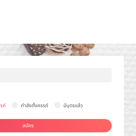
รภ์
กำลังตั้งครรภ์
มีบุตรแล้ว
สมัคร