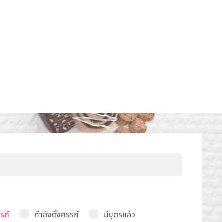
รภ์
กำลังตั้งครรภ์
มีบุตรแล้ว