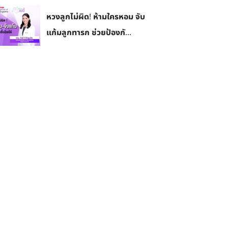
หวงลูกไม่ผิด! ห้ามใครหอม จับ
แก้มลูกทารก ช่วยป้องกั...