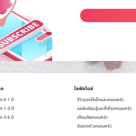
็ก
ไลฟ์สไตล์
ก 0-1 ปี
รีวิวของใช้เด็กและครอบครัว
ก 1-3 ปี
แหล่งเรียนรู้และที่เที่ยวครอบครัว
ก 3-6 ปี
เตือนภัยครอบครัว
อัปเดตข่าวครอบครัว