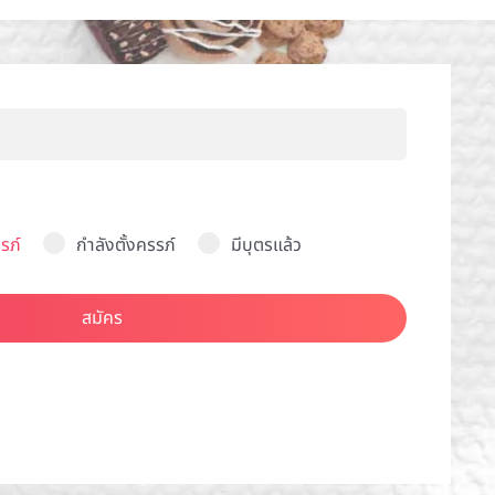
รภ์
กำลังตั้งครรภ์
มีบุตรแล้ว
สมัคร