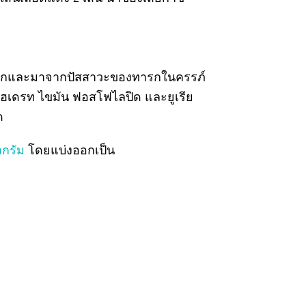
อหุ้มเด็กและมาจากปัสสาวะของทารกในครรภ์
ไฮเดรท ไขมัน ฟอสโฟไลปิด และยูเรีย
ด
ลกรัม
โดยแบ่งออกเป็น