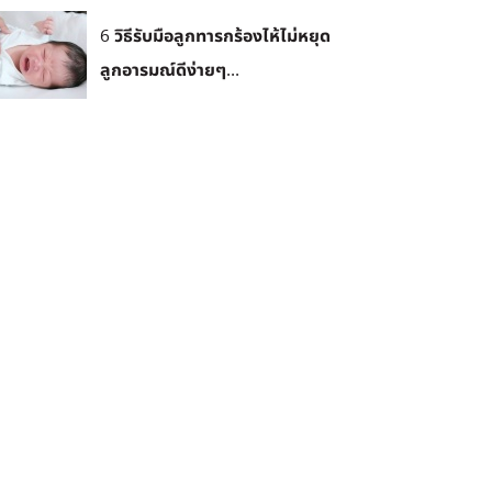
6 วิธีรับมือลูกทารกร้องไห้ไม่หยุด
ลูกอารมณ์ดีง่ายๆ...