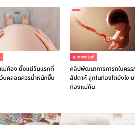
์
สุขภาพครรภ์
แม่ท้อง ตั้งแต่วันแรกที่
คลิปพัฒนาการทารกในครรภ
วันคลอดควรน้ำหนักขึ้น
สัปดาห์ ลูกในท้องโตยังไง ม
ท้องแม่กัน