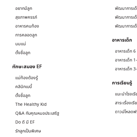
อยากมีลูก
พัฒนาการเด็
สุขภาพครรภ์
พัฒนาการเด็
อาหารคนท้อง
พัฒนาการเด็
การคลอดลูก
อาหารเด็ก
นมแม่
อาหารเด็ก 6 
ตั้งชื่อลูก
อาหารเด็ก 1-
ทักษะสมอง EF
อาหารเด็ก 3-
แม่ท้องต้องรู้
การเรียนรู้
คลินิกเบบี้
แนะนำโรงเรี
ตั้งชื่อลูก
สาระเรื่องเรี
The Healthy Kid
ดาวน์โหลดฟร
Q&A กับคุณหมอประเสริฐ
Do ดี มี EF
รักลูกเป็นพิเศษ