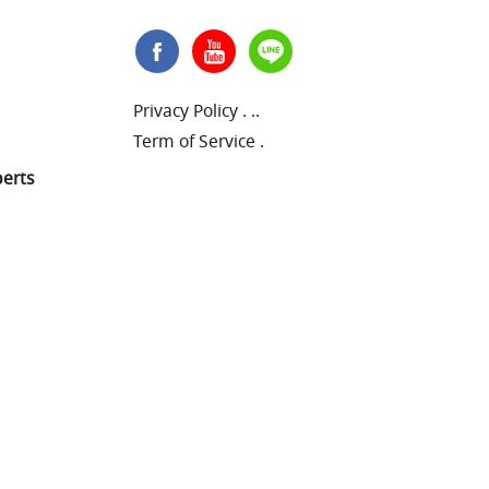
Privacy Policy
.
..
Term of Service
.
perts