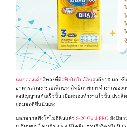
นมกล่องเด็ก
สีทองที่มี
สฟิงโกไมอีลิน
สูงถึง 20 มก. ซึ
อาหารสมอง ช่วยเพิ่มประสิทธิภาพการทำงานของสม
ส่งสัญญาณกันเร็วขึ้น เมื่อสมองทำงานไวขึ้น ประสิ
ย่อมจะดีขึ้นนั่นเอง
นอกจากสฟิงโกไมอีลินแล้ว
S-26 Gold PRO
ยังมีสา
น ดีเอชเอ โอเมก้า 3 6 9 มีโคลีน รวมถึงวิตามินบี 