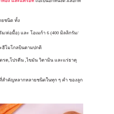
ักทอง และแครอท
ถือเป็นอีกหนึ่งตัวเลือกที่
ชนิด ทั้ง
รัม/ต่อมื้อ) และ โอเมก้า 6 (400 มิลลิกรัม/
ละฮีโมโกลบินตามปกติ
เดรต,โปรตีน ,ไขมัน วิตามิน และแร่ธาตุ
ารที่สำคัญหลากหลายชนิดในทุก ๆ คำ ของลูก