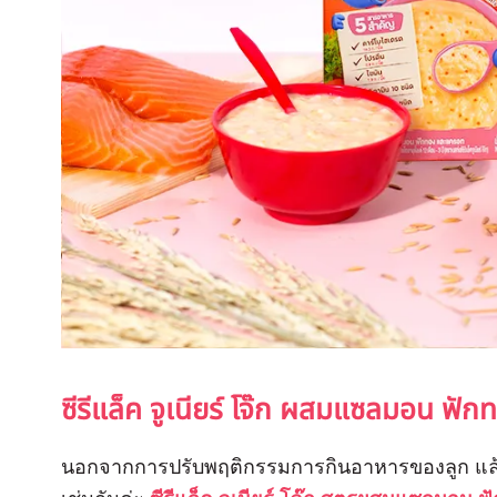
ซีรีแล็ค จูเนียร์
โจ๊ก
ผสมแซลมอน ฟักท
นอกจากการปรับพฤติกรรมการกินอาหารของลูก แล้ว