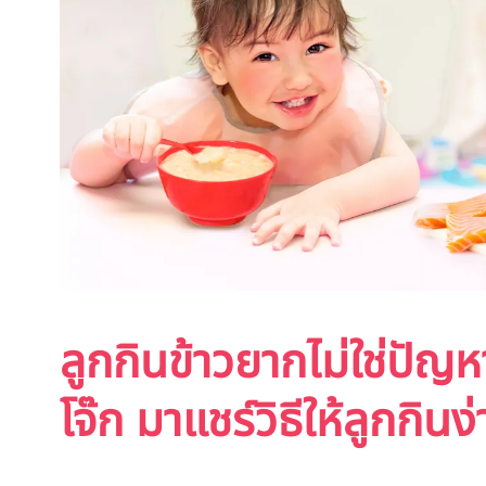
ลูกกินข้าวยากไม่ใช่ปัญหา 
โจ๊ก มาแชร์วิธีให้ลูกกินง