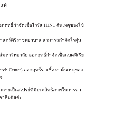
ิแพ้
ทธิ์กำจัดเชื้อไวรัส H1N1 ต้นเหตุของไข้
าสตร์ศิริราชพยาบาล สามารถกำจัดไรฝุ่น
หาวิทยาลัย ออกฤทธิ์กำจัดเชื้อแบคทีเรีย
ch Center) ออกฤทธิ์ฆ่าเชื้อรา ต้นเหตุของ
ใจ
ลายเป็นสเปรย์ที่มีประสิทธิภาพในการฆ่า
าลิปตัสค่ะ