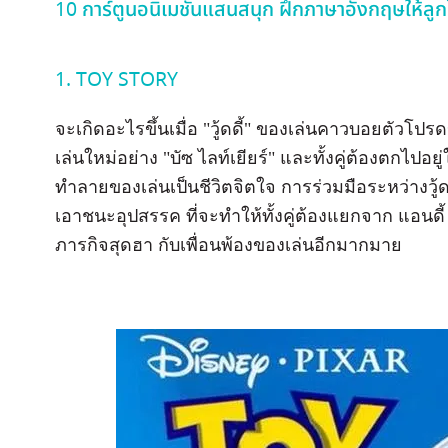
10 การ์ตูนอนิเมชั่นแสนสนุก ฝึกภาษาอังกฤษให้ลูกไ
1. TOY STORY
จะเกิดอะไรขึ้นเมื่อ "วู้ดดี้" ของเล่นคาวบอยตัวโปรด
เล่นใหม่อย่าง "บัซ ไลท์เยียร์" และทั้งคู่ต้องตกไปอยู
ทำลายของเล่นเป็นชีวิตจิตใจ การร่วมมือระหว่างวู้ดดี้
เอาชนะอุปสรรค ที่จะทำให้ทั้งคู่ต้องแยกจาก แอนด
ภารกิจสุดฮา กับเพื่อนพ้องของเล่นอีกมากมาย