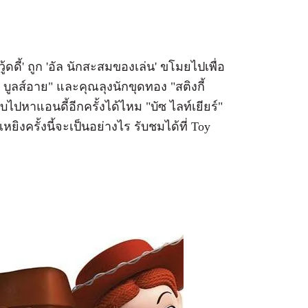
วู้ดดี้' ถูก 'อัล นักสะสมของเล่น' ขโมยไปเพื่อ
ี่ บูลส์อาย" และคุณลุงนักขุดทอง "สติงกี้
ับไปหาแอนดี้อีกครั้งได้ไหม "บัซ ไลท์เยียร์"
ยิงครั้งนี้จะเป็นอย่างไร รับชมได้ที่ Toy