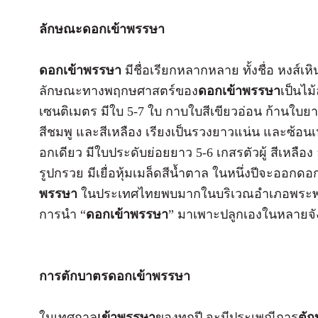
ลักษณะดอกเข้าพรรษา
ดอกเข้าพรรษา
มีชื่อเรียกหลากหลาย ทั้งชื่อ หงส์เ
ลักษณะทางพฤกษศาสตร์ของ
ดอกเข้าพรรษา
เป็นไม
เซนติเมตร มีใบ 5-7 ใบ กาบใบสีเขียวอ่อน ก้านใบย
สีชมพู และสีเหลือง เรียงเป็นรวงยาวแน่น และซ้อน
อกเดียว มีใบประดับย่อยยาว 5-6 เกสรตัวผู้ สีเหลื
รูปกรวย มีเยื่อหุ้มเมล็ดสีน้ำตาล ในหนึ่งปีจะออกดอก
พรรษา
ในประเทศไทยพบมากในบริเวณอำเภอพระพุทธบ
การนำ “
ดอกเข้าพรรษา
” มาเพาะปลูกเองในหลายจั
การตักบาตรดอกเข้าพรรษา
ในเทศกาล
เข้าพรรษา
ของทุกปี จะมีประเพณีการ
ตั