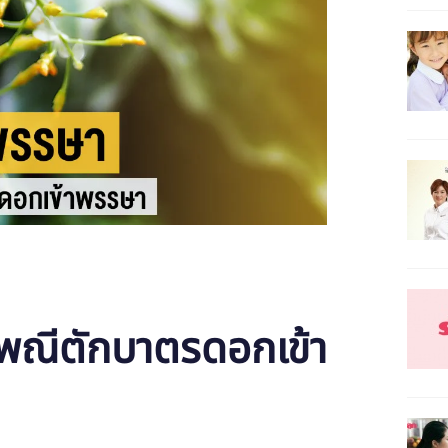
พณีตักบาตรดอกเข้า