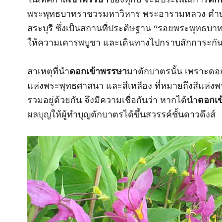
พระพุทธบาทราชวรมหาวิหาร พระอารามหลวง ตำบ
สระบุรี ซึ่งเป็นสถานที่ประดิษฐาน “รอยพระพุทธบาท
ให้ความเคารพบูชา และเดินทางไปกราบสักการะกั
สาเหตุที่นำ
ดอกเข้าพรรษา
มาตักบาตรนั้น เพราะดอกเ
แห่งพระพุทธศาสนา และสีเหลือง ที่หมายถึงสีแห่งพร
รวมอยู่ด้วยกัน จึงมีความเชื่อกันว่า หากได้นำ
ดอกเข
ผลบุญให้ผู้ทำบุญตักบาตรได้ขึ้นสวรรค์ชั้นดาวดึงส์