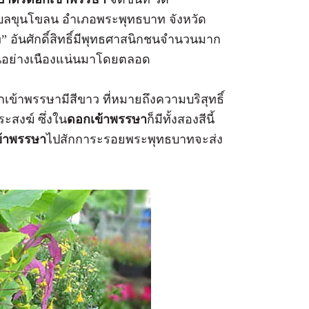
ลขุนโขลน อำเภอพระพุทธบาท จังหวัด
” อันศักดิ์สิทธิ์มีพุทธศาสนิกชนจำนวนมาก
นอย่างเนืองแน่นมาโดยตลอด
ข้าพรรษามีสีขาว ที่หมายถึงความบริสุทธิ์
ะสงฆ์ ซึ่งใน
ดอกเข้าพรรษา
ก็มีทั้งสองสีนี้
้าพรรษา
ไปสักการะรอยพระพุทธบาทจะส่ง