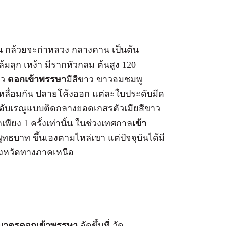
หิน กล้วยจะก่าหลวง กลางคาน เป็นต้น
้ล้มลุก เหง้า มีรากหัวกลม ต้นสูง 120
าว
ดอกเข้าพรรษา
มีสีขาว ขาวอมชมพู
เหลื่อมกัน ปลายโค้งออก แต่ละใบประดับมีด
อง อับเรณูแบบติดกลางยอดเกสรตัวเมียสีขาว
เพียง 1 ครั้งเท่านั้น ในช่วงเทศกาล
เข้า
าท ขึ้นเองตามไหล่เขา แต่ปัจจุบันได้มี
งหวัดทางภาคเหนือ
กบาตรดอกเข้าพรรษา
จัดขึ้นที่ วัด