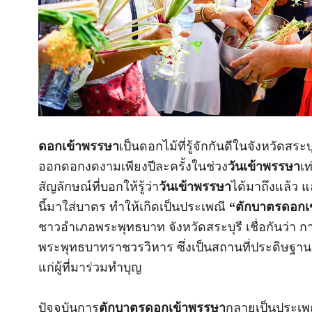
ดอกเข้าพรรษา
เป็นดอกไม้ที่รู้จักกันดีในจังหวัดสระบ
ออกดอกงดงามเพียงปีละครั้งในช่วง
วันเข้าพรรษา
เท
สัญลักษณ์ที่บอกให้รู้ว่า
วันเข้าพรรษา
ได้มาถึงแล้ว 
นี้มาใส่บาตร ทำให้เกิดเป็นประเพณี
“ตักบาตรดอกเ
ชาวอำเภอพระพุทธบาท จังหวัดสระบุรี เชื่อกันว่า ก
พระพุทธบาทราชวรวิหาร ซึ่งเป็นสถานที่ประดิษฐาน
แก่ผู้ที่มาร่วมทำบุญ
ปัจจุบันการ
ตักบาตรดอกเข้าพรรษา
กลายเป็นประเพณี