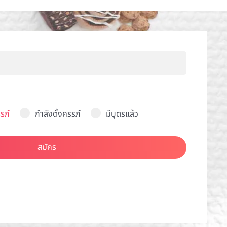
รภ์
กำลังตั้งครรภ์
มีบุตรแล้ว
สมัคร