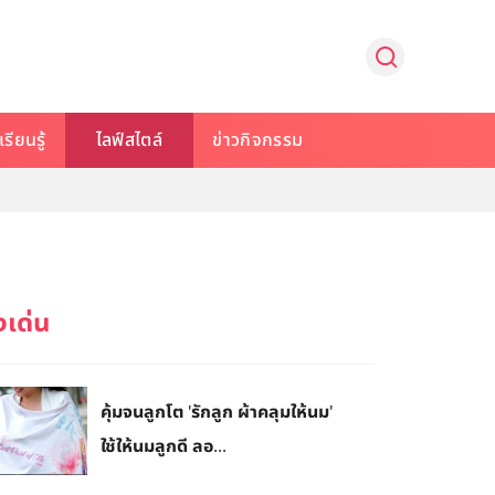
รียนรู้
ไลฟ์สไตล์
ข่าวกิจกรรม
คุ้มจนลูกโต 'รักลูก ผ้าคลุมให้นม'
ใช้ให้นมลูกดี ลอ...