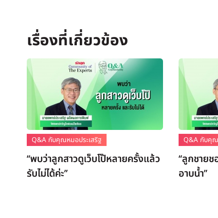
Q&A กับคุณหมอประเสริฐ
Q&A กับคุณ
“พบว่าลูกสาวดูเว็บโป๊หลายครั้งแล้ว
“ลูกชายชอ
รับไม่ได้ค่ะ”
อาบน้ำ”