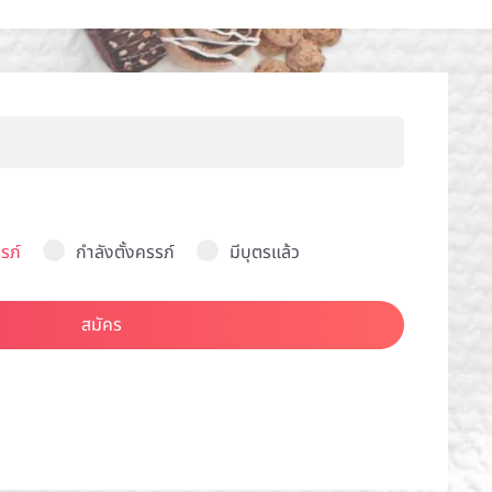
รภ์
กำลังตั้งครรภ์
มีบุตรแล้ว
สมัคร